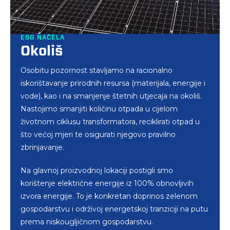
ESG NAČELA
ESG NAČELA
ESG NAČELA
Okoliš
Društvo
Upravljanje
Osobitu pozornost stavljamo na racionalno
Održivi razvoj akademske zajednice već desetljećima
Svojim vrijednostima i postupcima aktivno
iskorištavanje prirodnih resursa (materijala, energije i
potičemo različitim inovacijama, doprinosom
sudjelujemo u borbi protiv svih oblika povreda
vode), kao i na smanjenje štetnih utjecaja na okoliš.
obrazovnim institucijama te primijenjenim
ljudskog dostojanstva, osobito u sprječavanju
Nastojimo smanjiti količinu otpada u cijelom
znanstvenim istraživanjima. Širok krug akademskih
ropstva, dječjeg rada i izrabljivanja, prisilnog rada,
životnom ciklusu transformatora, reciklirati otpad u
stručnjaka i istraživača iskustvo i znanja prenosi u
trgovanja ljudima i svih oblika modernog ropstva u
što većoj mjeri te osigurati njegovo pravilno
našu industriju.
svojem poslovnom okruženju i kod svojih dobavljača.
zbrinjavanje.
Već dugi niz godina surađujemo s ustanovom za
Promičemo jednakost svih zaposlenika. U području
Na glavnoj proizvodnoj lokaciji postigli smo
profesionalnu rehabilitaciju i zapošljavanje osoba s
rada i radnih uvjeta izuzetno pazimo na jednake
korištenje električne energije iz 100% obnovljivih
invaliditetom (URIHO) čime podupiremo
kriterije za odabir i uvjete prilikom zapošljavanja,
izvora energije. To je konkretan doprinos zelenom
profesionalnu rehabilitaciju i socijalizaciju osoba s
napredovanja te stručnog osposobljavanja i
gospodarstvu i održivoj energetskoj tranziciji na putu
invaliditetom u zajednici.
usavršavanja.
prema niskougljičnom gospodarstvu.