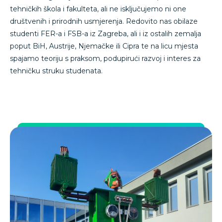
tehničkih škola i fakulteta, ali ne isključujemo ni one
društvenih i prirodnih usmjerenja. Redovito nas obilaze
studenti FER-a i FSB-a iz Zagreba, ali i iz ostalih zemalja
poput BiH, Austrije, Njemačke ili Cipra te na licu mjesta
spajamo teoriju s praksom, podupirući razvoj i interes za
tehničku struku studenata.