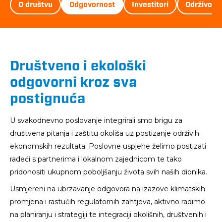
D&ST
O društvu
Odgovornost
Investitori
Održivost
Menu
Društveno i ekološki
odgovorni kroz sva
postignuća
U svakodnevno poslovanje integrirali smo brigu za
društvena pitanja i zaštitu okoliša uz postizanje održivih
ekonomskih rezultata. Poslovne uspjehe želimo postizati
radeći s partnerima i lokalnom zajednicom te tako
pridonositi ukupnom poboljšanju života svih naših dionika.
Usmjereni na ubrzavanje odgovora na izazove klimatskih
promjena i rastućih regulatornih zahtjeva, aktivno radimo
na planiranju i strategiji te integraciji okolišnih, društvenih i