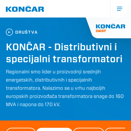
Skoči
na
glavni
sadržaj
Glavna
navigacija
DRUŠTVA
(mobile)
KONČAR - Distributivni i
specijalni transformatori
Regionalni smo lider u proizvodnji srednjih
energetskih, distributivnih i specijalnih
transformatora. Nalazimo se u vrhu najboljih
europskih proizvođača transformatora snage do 160
MVA i napona do 170 kV.