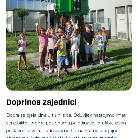
Doprinos zajednici
Dobra se djela čine u tišini srca. Oduvijek nastojimo imati
senzibilitet prema potrebama pojedinaca i društva izvan
poslovnih okvira. Podržavamo humanitarne, odgojne,