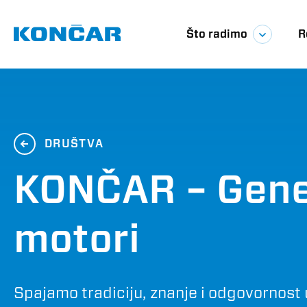
Skoči
Glavna
na
glavni
Što radimo
R
sadržaj
navigac
DRUŠTVA
KONČAR – Gener
motori
Spajamo tradiciju, znanje i odgovornost 