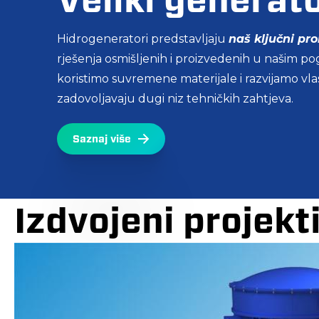
Veliki generato
Kompaktni gene
Servisne aktiv
motori
Hidrogeneratori predstavljaju
Pružamo podršku tijekom cijelog životnog vij
naš ključni pr
rješenja osmišljenih i proizvedenih u našim po
brzo, profesionalno i kvalitetno izvođenje rad
koristimo suvremene materijale i razvijamo vla
Proizvodimo sinkrone generatore pogonjene 
zadovoljavaju dugi niz tehničkih zahtjeva.
Saznaj više
za rad u nuklearnim elektranama ili za ugradn
napajaju pomoćne krugove u nuklearnim elek
Saznaj više
stroge standarde za rad u takvim postrojenjim
Saznaj više
Izdvojeni projekt