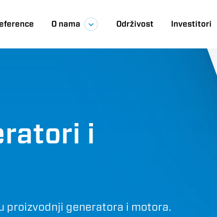
eference
O nama
Održivost
Investitori
ija
atori i
u proizvodnji generatora i motora.