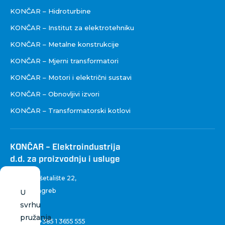
KONČAR – Hidroturbine
KONČAR – Institut za elektrotehniku
KONČAR – Metalne konstrukcije
KONČAR – Mjerni transformatori
KONČAR – Motori i električni sustavi
KONČAR – Obnovljivi izvori
KONČAR – Transformatorski kotlovi
KONČAR – Elektroindustrija
d.d. za proizvodnju i usluge
Fallerovo šetalište 22
,
10 000 Zagreb
U
Hrvatska
svrhu
pružanja
Centrala:
+385 1 3655 555