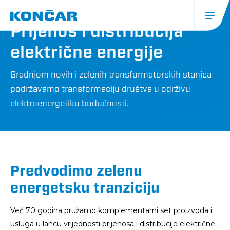
Skoči
ŠTO RADIMO
na
glavni
Prijenos i distribucija
sadržaj
Glavna
električne energije
navigacija
(mobile)
Gradnjom novih i zelenih transformatorskih stanica
podržavamo transformaciju društva u održivu
elektroenergetiku budućnosti.
Predvodimo zelenu
energetsku tranziciju
Već 70 godina pružamo komplementarni set proizvoda i
usluga u lancu vrijednosti prijenosa i distribucije električne