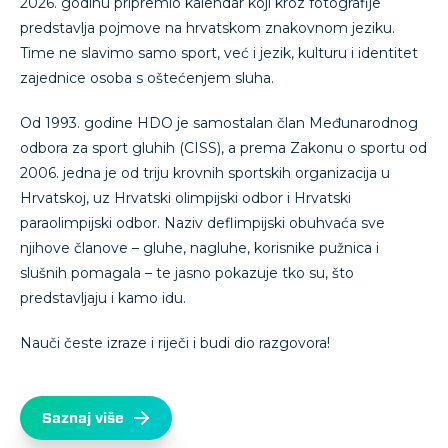
2026. godinu pripremio kalendar koji kroz fotografije
predstavlja pojmove na hrvatskom znakovnom jeziku.
Time ne slavimo samo sport, već i jezik, kulturu i identitet
zajednice osoba s oštećenjem sluha.
Od 1993. godine HDO je samostalan član Međunarodnog
odbora za sport gluhih (CISS), a prema Zakonu o sportu od
2006. jedna je od triju krovnih sportskih organizacija u
Hrvatskoj, uz Hrvatski olimpijski odbor i Hrvatski
paraolimpijski odbor. Naziv deflimpijski obuhvaća sve
njihove članove – gluhe, nagluhe, korisnike pužnica i
slušnih pomagala – te jasno pokazuje tko su, što
predstavljaju i kamo idu.
Nauči česte izraze i riječi i budi dio razgovora!
Saznaj više