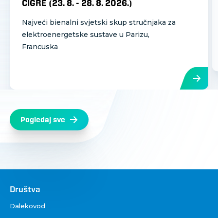
CIGRE (
23. 8.
-
28. 8. 2026.
)
Najveći bienalni svjetski skup stručnjaka za
elektroenergetske sustave u Parizu,
Francuska
Pogledaj sve
Društva
Društva
Dalekovod