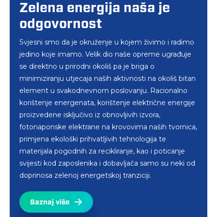
Zelena energija naša je
Pred nama je vrijeme
odgovornost
održivosti i inovacija
Svjesni smo da je okruženje u kojem živimo i radimo
Inspirirani izazovima nastavljamo sa svojom misijom
jedino koje imamo. Velik dio naše opreme ugrađuje
– razvijamo suvremena elektroindustrijska rješenja te
se direktno u prirodni okoliš pa je briga o
pridonosimo lokalnoj proizvodnji i energetskoj
minimiziranju utjecaja naših aktivnosti na okoliš bitan
održivosti društva.
element u svakodnevnom poslovanju. Racionalno
Naša je vizija razvijati područja u kojima možemo
korištenje energenata, korištenje električne energije
osigurati najvišu dodanu vrijednost, a naglasak
proizvedene isključivo iz obnovljivih izvora,
stavljamo na energiju vjetra, sunca i vode. Predani
fotonaponske elektrane na krovovima naših tvornica,
smo razvoju tehnologija i proizvoda koji će spajati
primjena ekološki prihvatljivih tehnologija te
zeleno i napredno. Tako i svojim partnerima
materijala pogodnih za recikliranje, kao i poticanje
pomažemo da budu u tijeku s globalnom
svijesti kod zaposlenika i dobavljača samo su neki od
inicijativom i standardima.
doprinosa zelenoj energetskoj tranziciji.
Istraživanje, razvoj i inovacije ostaju temelj naših
Saznaj više
aktivnosti – kako onih poslovnih, tako i aktivnosti