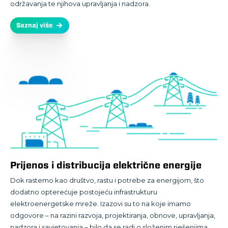
održavanja te njihova upravljanja i nadzora.
Saznaj više
Prijenos i distribucija električne energije
Dok rastemo kao društvo, rastu i potrebe za energijom, što
dodatno opterećuje postojeću infrastrukturu
elektroenergetske mreže. Izazovi su to na koje imamo
odgovore – na razini razvoja, projektiranja, obnove, upravljanja,
nadzora i savjetovanja – bilo da se radi o složenim rješenjima