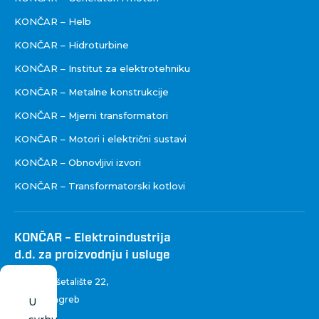
KONČAR – Helb
KONČAR – Hidroturbine
KONČAR – Institut za elektrotehniku
KONČAR – Metalne konstrukcije
KONČAR – Mjerni transformatori
KONČAR – Motori i električni sustavi
KONČAR – Obnovljivi izvori
KONČAR – Transformatorski kotlovi
KONČAR – Elektroindustrija
d.d. za proizvodnju i usluge
Fallerovo šetalište 22
,
10 000 Zagreb
U
Hrvatska