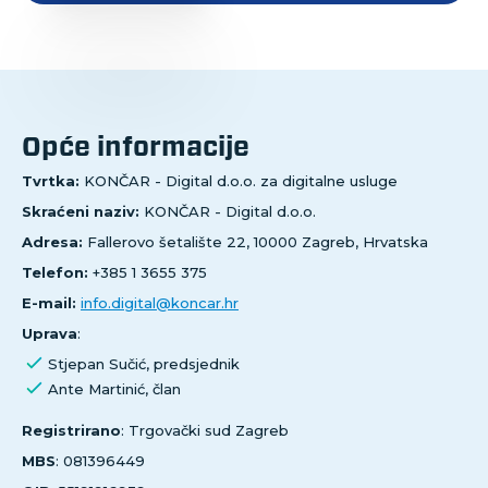
Opće informacije
Tvrtka:
KONČAR - Digital d.o.o. za digitalne usluge
Skraćeni naziv:
KONČAR - Digital d.o.o.
Adresa:
Fallerovo šetalište 22, 10000 Zagreb, Hrvatska
Telefon:
+385 1 3655 375
E-mail:
info.digital@koncar.hr
Uprava
:
Stjepan Sučić, predsjednik
Ante Martinić, član
Registrirano
: Trgovački sud Zagreb
MBS
: 081396449