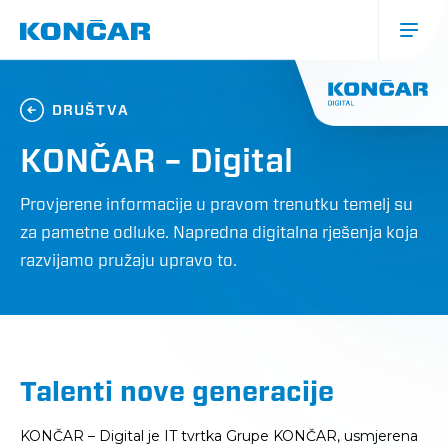
Skoči
na
glavni
sadržaj
Glavna
navigacija
DRUŠTVA
(mobile)
KONČAR – Digital
Provjerene informacije u pravom trenutku temelj su
za pametne odluke. Napredna digitalna rješenja koja
razvijamo pružaju upravo to.
Talenti nove generacije
KONČAR – Digital je IT tvrtka Grupe KONČAR, usmjerena