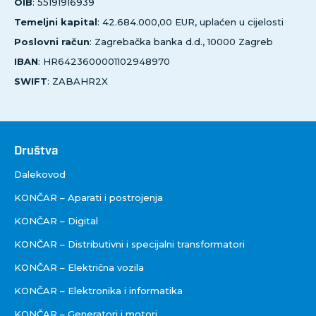
OIB
: 55191916939
Temeljni kapital
: 42.684.000,00 EUR, uplaćen u cijelosti
Poslovni račun
: Zagrebačka banka d.d., 10000 Zagreb
IBAN
: HR6423600001102948970
SWIFT
: ZABAHR2X
Društva
Društva
Dalekovod
KONČAR – Aparati i postrojenja
KONČAR – Digital
KONČAR – Distributivni i specijalni transformatori
KONČAR – Električna vozila
KONČAR – Elektronika i informatika
KONČAR – Generatori i motori