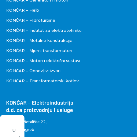
KONČAR – Generatori i motori
KONČAR – Helb
KONČAR – Hidroturbine
KONČAR – Institut za elektrotehniku
KONČAR – Metalne konstrukcije
KONČAR – Mjerni transformatori
KONČAR – Motori i električni sustavi
KONČAR – Obnovljivi izvori
KONČAR – Transformatorski kotlovi
KONČAR – Elektroindustrija
d.d. za proizvodnju i usluge
Fallerovo šetalište 22
,
10 000 Zagreb
U