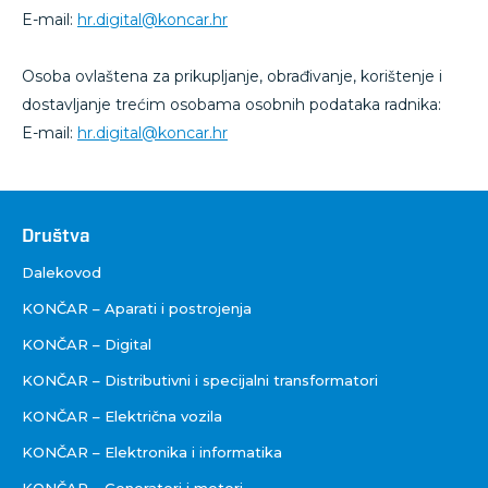
E-mail:
hr.digital@koncar.hr
Osoba ovlaštena za prikupljanje, obrađivanje, korištenje i
dostavljanje trećim osobama osobnih podataka radnika:
E-mail:
hr.digital@koncar.hr
Društva
Društva
Dalekovod
KONČAR – Aparati i postrojenja
KONČAR – Digital
KONČAR – Distributivni i specijalni transformatori
KONČAR – Električna vozila
KONČAR – Elektronika i informatika