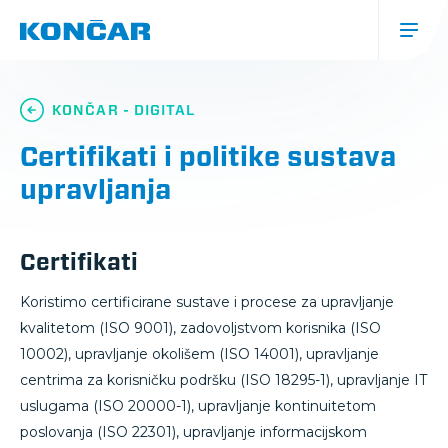
Skoči
na
glavni
sadržaj
Glavna
navigacija
KONČAR - DIGITAL
(mobile)
Certifikati i politike sustava
upravljanja
Certifikati
Koristimo certificirane sustave i procese za upravljanje
kvalitetom (ISO 9001), zadovoljstvom korisnika (ISO
10002), upravljanje okolišem (ISO 14001), upravljanje
centrima za korisničku podršku (ISO 18295-1), upravljanje IT
uslugama (ISO 20000-1), upravljanje kontinuitetom
poslovanja (ISO 22301), upravljanje informacijskom