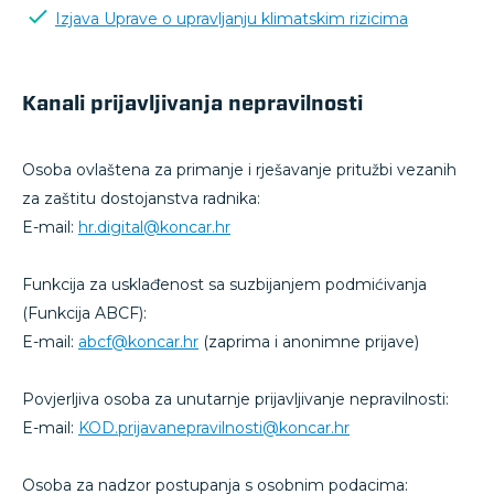
Izjava Uprave o upravljanju klimatskim rizicima
Kanali prijavljivanja nepravilnosti
Osoba ovlaštena za primanje i rješavanje pritužbi vezanih
za zaštitu dostojanstva radnika:
E-mail:
hr.digital@koncar.hr
Funkcija za usklađenost sa suzbijanjem podmićivanja
(Funkcija ABCF):
E-mail:
abcf@koncar.hr
(zaprima i anonimne prijave)
Povjerljiva osoba za unutarnje prijavljivanje nepravilnosti:
E-mail:
KOD.prijavanepravilnosti@koncar.hr
Osoba za nadzor postupanja s osobnim podacima: