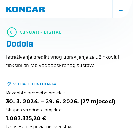
Skoči
na
glavni
sadržaj
Glavna
navigacija
KONČAR - DIGITAL
(mobile)
Dodola
Istraživanje prediktivnog upravljanja za učinkovit i
fleksibilan rad vodoopskrbnog sustava
VODA I ODVODNJA
Razdoblje provedbe projekta:
30. 3. 2024. – 29. 6. 2026. (27 mjeseci)
Ukupna vrijednost projekta:
1.087.335,20 €
Iznos EU bespovratnih sredstava: