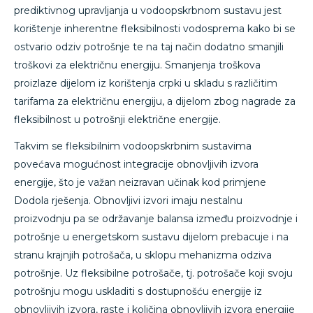
prediktivnog upravljanja u vodoopskrbnom sustavu jest
korištenje inherentne fleksibilnosti vodosprema kako bi se
ostvario odziv potrošnje te na taj način dodatno smanjili
troškovi za električnu energiju. Smanjenja troškova
proizlaze dijelom iz korištenja crpki u skladu s različitim
tarifama za električnu energiju, a dijelom zbog nagrade za
fleksibilnost u potrošnji električne energije.
Takvim se fleksibilnim vodoopskrbnim sustavima
povećava mogućnost integracije obnovljivih izvora
energije, što je važan neizravan učinak kod primjene
Dodola rješenja. Obnovljivi izvori imaju nestalnu
proizvodnju pa se održavanje balansa između proizvodnje i
potrošnje u energetskom sustavu dijelom prebacuje i na
stranu krajnjih potrošača, u sklopu mehanizma odziva
potrošnje. Uz fleksibilne potrošače, tj. potrošače koji svoju
potrošnju mogu uskladiti s dostupnošću energije iz
obnovljivih izvora, raste i količina obnovljivih izvora energije