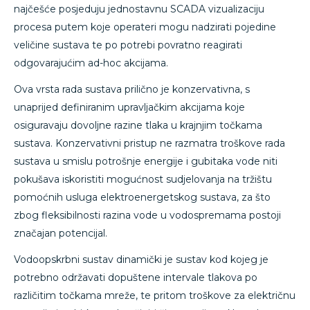
najčešće posjeduju jednostavnu SCADA vizualizaciju
procesa putem koje operateri mogu nadzirati pojedine
veličine sustava te po potrebi povratno reagirati
odgovarajućim ad-hoc akcijama.
Ova vrsta rada sustava prilično je konzervativna, s
unaprijed definiranim upravljačkim akcijama koje
osiguravaju dovoljne razine tlaka u krajnjim točkama
sustava. Konzervativni pristup ne razmatra troškove rada
sustava u smislu potrošnje energije i gubitaka vode niti
pokušava iskoristiti mogućnost sudjelovanja na tržištu
pomoćnih usluga elektroenergetskog sustava, za što
zbog fleksibilnosti razina vode u vodospremama postoji
značajan potencijal.
Vodoopskrbni sustav dinamički je sustav kod kojeg je
potrebno održavati dopuštene intervale tlakova po
različitim točkama mreže, te pritom troškove za električnu