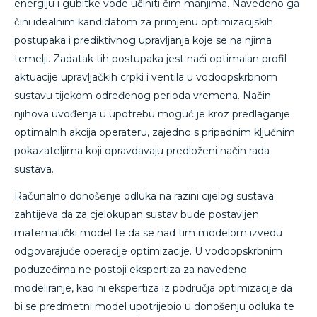
energiju i gubitke vode učiniti čim manjima. Navedeno ga
čini idealnim kandidatom za primjenu optimizacijskih
postupaka i prediktivnog upravljanja koje se na njima
temelji. Zadatak tih postupaka jest naći optimalan profil
aktuacije upravljačkih crpki i ventila u vodoopskrbnom
sustavu tijekom određenog perioda vremena. Način
njihova uvođenja u upotrebu moguć je kroz predlaganje
optimalnih akcija operateru, zajedno s pripadnim ključnim
pokazateljima koji opravdavaju predloženi način rada
sustava.
Računalno donošenje odluka na razini cijelog sustava
zahtijeva da za cjelokupan sustav bude postavljen
matematički model te da se nad tim modelom izvedu
odgovarajuće operacije optimizacije. U vodoopskrbnim
poduzećima ne postoji ekspertiza za navedeno
modeliranje, kao ni ekspertiza iz područja optimizacije da
bi se predmetni model upotrijebio u donošenju odluka te