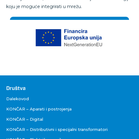
koju je moguće integrirati u mrežu.
Društva
Društva
Dalekovod
KONČAR – Aparati i postrojenja
KONČAR – Digital
KONČAR – Distributivni i specijalni transformatori