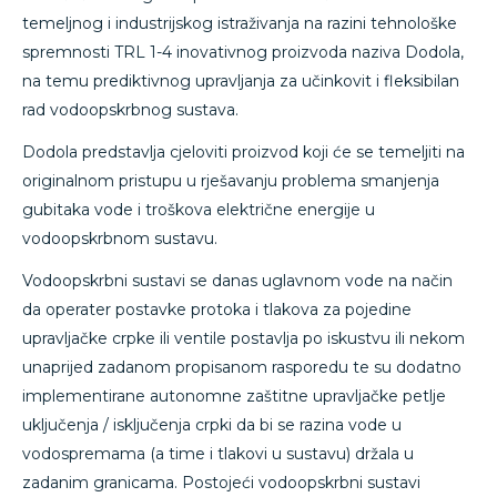
temeljnog i industrijskog istraživanja na razini tehnološke
spremnosti TRL 1-4 inovativnog proizvoda naziva Dodola,
na temu prediktivnog upravljanja za učinkovit i fleksibilan
rad vodoopskrbnog sustava.
Dodola predstavlja cjeloviti proizvod koji će se temeljiti na
originalnom pristupu u rješavanju problema smanjenja
gubitaka vode i troškova električne energije u
vodoopskrbnom sustavu.
Vodoopskrbni sustavi se danas uglavnom vode na način
da operater postavke protoka i tlakova za pojedine
upravljačke crpke ili ventile postavlja po iskustvu ili nekom
unaprijed zadanom propisanom rasporedu te su dodatno
implementirane autonomne zaštitne upravljačke petlje
uključenja / isključenja crpki da bi se razina vode u
vodospremama (a time i tlakovi u sustavu) držala u
zadanim granicama. Postojeći vodoopskrbni sustavi