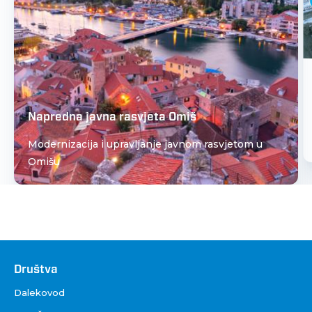
Napredna javna rasvjeta Omiš
Modernizacija i upravljanje javnom rasvjetom u
Omišu
Društva
Društva
Dalekovod