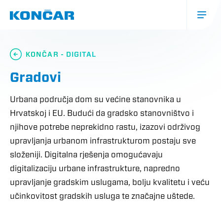
Skoči
na
glavni
sadržaj
Glavna
navigacija
KONČAR - DIGITAL
(mobile)
Gradovi
Urbana područja dom su većine stanovnika u
Hrvatskoj i EU. Budući da gradsko stanovništvo i
njihove potrebe neprekidno rastu, izazovi održivog
upravljanja urbanom infrastrukturom postaju sve
složeniji. Digitalna rješenja omogućavaju
digitalizaciju urbane infrastrukture, napredno
upravljanje gradskim uslugama, bolju kvalitetu i veću
učinkovitost gradskih usluga te značajne uštede.