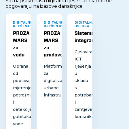
Saznaj kako naša digitalna rješenja i platforme
odgovaraju na izazove današnjice.
DIGITALNO
DIGITALNO
DIGITALNA
RJEŠENJE
RJEŠENJE
USLUGA
PROZA
PROZA
Sistemska
MARS
MARS
integracija
za
za
Cjelovita
vodu
gradove
ICT
Obrana
Platforma
rješenja
od
za
u
poplava,
digitalizaciju
skladu
mjerenje
urbane
s
potrošnje
infrastrukture
potrebama
i
i
detekcija
zahtjevima
gubitaka
korisnika
vode