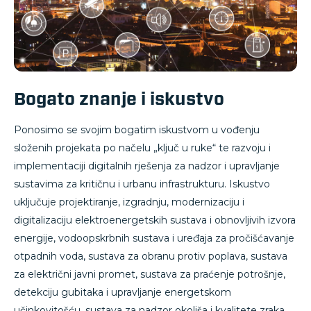
Bogato znanje i iskustvo
Ponosimo se svojim bogatim iskustvom u vođenju
složenih projekata po načelu „ključ u ruke“ te razvoju i
implementaciji digitalnih rješenja za nadzor i upravljanje
sustavima za kritičnu i urbanu infrastrukturu. Iskustvo
uključuje projektiranje, izgradnju, modernizaciju i
digitalizaciju elektroenergetskih sustava i obnovljivih izvora
energije, vodoopskrbnih sustava i uređaja za pročišćavanje
otpadnih voda, sustava za obranu protiv poplava, sustava
za električni javni promet, sustava za praćenje potrošnje,
detekciju gubitaka i upravljanje energetskom
učinkovitošću, sustava za nadzor okoliša i kvalitete zraka,