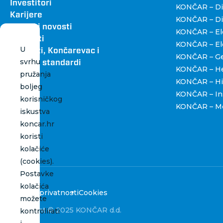
Investitori
KONČAR – Dig
Karijere
KONČAR – Dist
Vijesti i novosti
KONČAR – Ele
Kontakti
KONČAR – Ele
U
Katalozi, Končarevac i
KONČAR – Gen
svrhu
grafički standardi
KONČAR – H
pružanja
KONČAR – Hi
boljeg
KONČAR – Ins
korisničkog
KONČAR – Me
iskustva
koncar.hr
koristi
kolačiće
(cookies).
Postavke
kolačića
Politika privatnosti
Cookies
možete
Copyright © 2025 KONČAR d.d.
kontrolirati