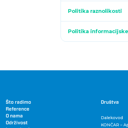
Politika raznolikosti
Politika informacijske
Footer
Što radimo
Dru
Društva
Reference
O nama
Dalekovod
Održivost
KONČAR – Apa