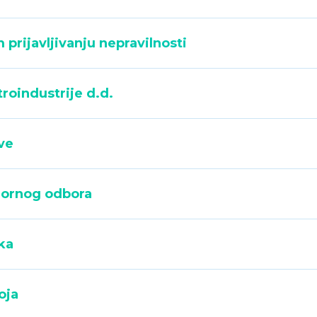
 prijavljivanju nepravilnosti
roindustrije d.d.
ve
zornog odbora
ka
oja