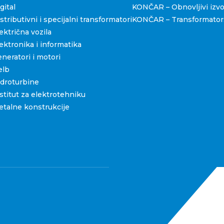
ital
KONČAR – Obnovljivi izvo
ributivni i specijalni transformatori
KONČAR – Transformators
ktrična vozila
ktronika i informatika
eratori i motori
elb
droturbine
titut za elektrotehniku
talne konstrukcije