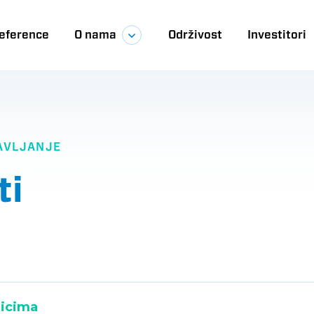
eference
O nama
Održivost
Investitori
ija
AVLJANJE
ti
zicima