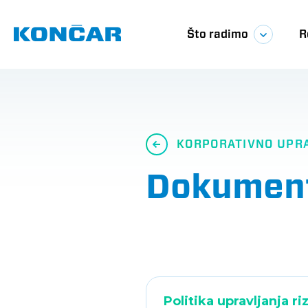
Skoči
Glavna
na
glavni
Što radimo
R
sadržaj
navigac
KORPORATIVNO UPR
Dokumen
Politika upravljanja ri