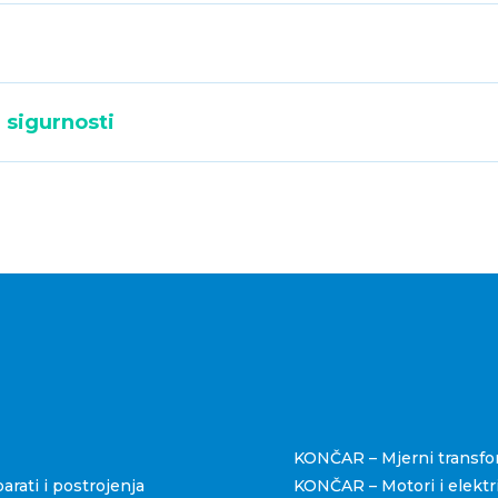
 sigurnosti
štva
KONČAR – Mjerni transfo
rati i postrojenja
KONČAR – Motori i elektri