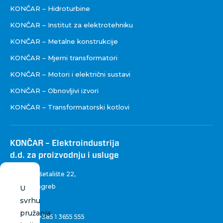
KONČAR – Hidroturbine
KONČAR – Institut za elektrotehniku
KONČAR – Metalne konstrukcije
KONČAR – Mjerni transformatori
KONČAR – Motori i električni sustavi
KONČAR – Obnovljivi izvori
KONČAR – Transformatorski kotlovi
KONČAR – Elektroindustrija
d.d. za proizvodnju i usluge
Fallerovo šetalište 22
,
10 000 Zagreb
U
Hrvatska
svrhu
pružanja
Centrala:
+385 1 3655 555