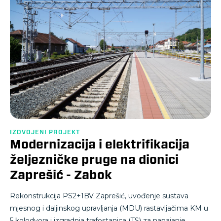
IZDVOJENI PROJEKT
Modernizacija i elektrifikacija
željezničke pruge na dionici
Zaprešić - Zabok
Rekonstrukcija PS2+1BV Zaprešić, uvođenje sustava
mjesnog i daljinskog upravljanja (MDU) rastavljačima KM u
5 kolodvora i izgradnja trafostanica (TS) za napajanje