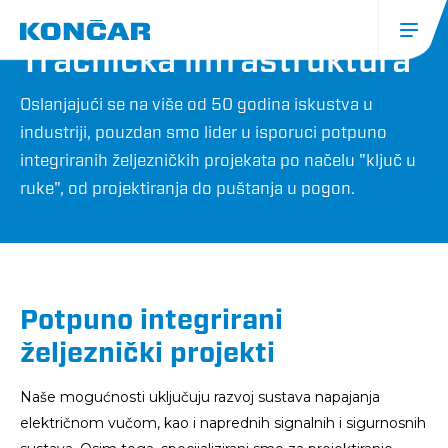
Skoči
URBANA MOBILNOST I INFRASTRUKTURA
na
glavni
Tračnička infrastruktura
sadržaj
Glavna
navigacija
Oslanjajući se na više od 50 godina iskustva u
industriji, pouzdan smo lider u isporuci potpuno
(mobile)
integriranih željezničkih projekata po načelu "ključ u
ruke", od projektiranja do puštanja u pogon.
Potpuno integrirani
željeznički projekti
Naše mogućnosti uključuju razvoj sustava napajanja
električnom vučom, kao i naprednih signalnih i sigurnosnih