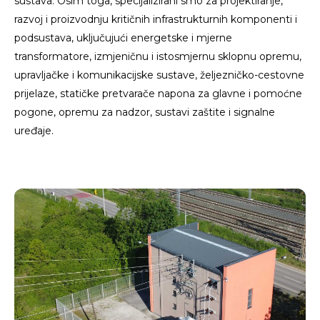
sustava. Osim toga, specijalizirani smo za projektiranje,
razvoj i proizvodnju kritičnih infrastrukturnih komponenti i
podsustava, uključujući energetske i mjerne
transformatore, izmjeničnu i istosmjernu sklopnu opremu,
upravljačke i komunikacijske sustave, željezničko-cestovne
prijelaze, statičke pretvarače napona za glavne i pomoćne
pogone, opremu za nadzor, sustavi zaštite i signalne
uređaje.