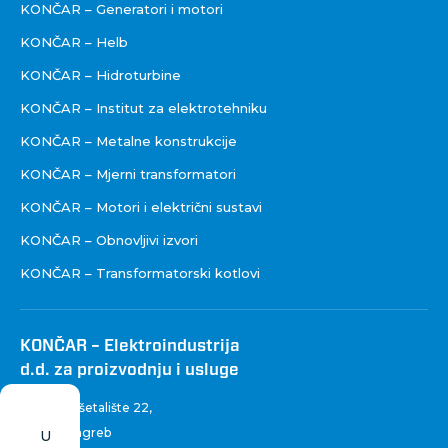
KONČAR – Generatori i motori
KONČAR – Helb
KONČAR – Hidroturbine
KONČAR – Institut za elektrotehniku
KONČAR – Metalne konstrukcije
KONČAR – Mjerni transformatori
KONČAR – Motori i električni sustavi
KONČAR – Obnovljivi izvori
KONČAR – Transformatorski kotlovi
KONČAR – Elektroindustrija
d.d. za proizvodnju i usluge
Fallerovo šetalište 22
,
10 000 Zagreb
U