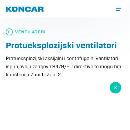
Skoči
na
glavni
sadržaj
Glavna
navigacija
VENTILATORI
(mobile)
Protueksplozijski ventilatori
Protueksplozijski aksijalni i centrifugalni ventilatori
ispunjavaju zahtjeve 94/9/EU direktive te mogu biti
korišteni u Zoni 1 i Zoni 2.