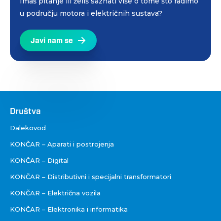
Imaš pitanje ili želiš saznati više o tome što radimo
u području motora i električnih sustava?
Javi nam se
Društva
Društva
Dalekovod
KONČAR – Aparati i postrojenja
KONČAR – Digital
KONČAR – Distributivni i specijalni transformatori
KONČAR – Električna vozila
KONČAR – Elektronika i informatika