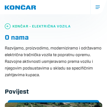
Skoči
na
glavni
sadržaj
Glavna
navigacija
KONČAR - ELEKTRIČNA VOZILA
(mobile)
O nama
Razvijamo, proizvodimo, moderniziramo i održavamo
električna tračnička vozila te popratnu opremu.
Razvojne aktivnosti usmjeravamo prema vozilu i
njegovim podsustavima u skladu sa specifičnim
zahtjevima kupaca.
Povijest