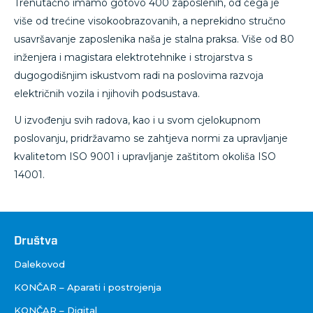
Trenutačno imamo gotovo 400 zaposlenih, od čega je
više od trećine visokoobrazovanih, a neprekidno stručno
usavršavanje zaposlenika naša je stalna praksa. Više od 80
inženjera i magistara elektrotehnike i strojarstva s
dugogodišnjim iskustvom radi na poslovima razvoja
električnih vozila i njihovih podsustava.
U izvođenju svih radova, kao i u svom cjelokupnom
poslovanju, pridržavamo se zahtjeva normi za upravljanje
kvalitetom ISO 9001 i upravljanje zaštitom okoliša ISO
14001.
Društva
Društva
Dalekovod
KONČAR – Aparati i postrojenja
KONČAR – Digital