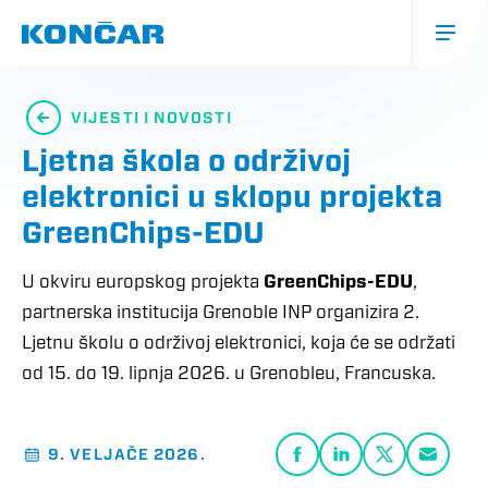
Skoči
na
glavni
sadržaj
Glavna
navigacija
VIJESTI I NOVOSTI
(mobile)
Ljetna škola o održivoj
elektronici u sklopu projekta
GreenChips-EDU
U okviru europskog projekta
GreenChips-EDU
,
partnerska institucija Grenoble INP organizira 2.
Ljetnu školu o održivoj elektronici, koja će se održati
od 15. do 19. lipnja 2026. u Grenobleu, Francuska.
9. VELJAČE 2026.