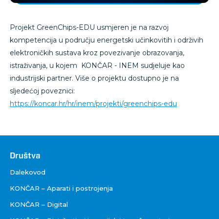
Projekt GreenChips-EDU usmjeren je na razvoj
kompetencija u području energetski učinkovitih i održivih
elektroničkih sustava kroz povezivanje obrazovanja,
istraživanja, u kojem KONČAR - INEM sudjeluje kao
industrijski partner. Više o projektu dostupno je na
sljedećoj poveznici:
https://koncar.hr/hr/inem/projekti/greenchips-edu
Društva
Društva
Dalekovod
KONČAR – Aparati i postrojenja
KONČAR – Digital