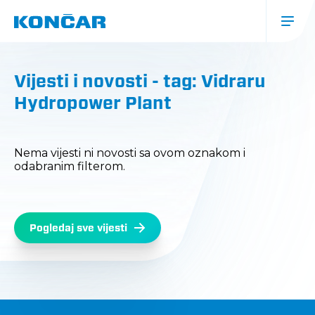
Skoči
na
glavni
sadržaj
Glavna
navigacija
Vijesti i novosti - tag: Vidraru
(mobile)
Hydropower Plant
Nema vijesti ni novosti sa ovom oznakom i
odabranim filterom.
Pogledaj sve vijesti