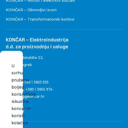
KONČAR – Motori i električni sustavi
KONČAR – Obnovljivi izvori
KONČAR – Transformatorski kotlovi
KONČAR – Elektroindustrija
d.d. za proizvodnju i usluge
Fallerovo šetalište 22
,
10 000 Zagreb
U
Hrvatska
svrhu
pružanja
Centrala:
+385 1 3655 555
boljeg
Marketing:
+385 1 3655 974
korisničkog
marketing@koncar.hr
iskustva
koncar.hr
koristi
kolačiće