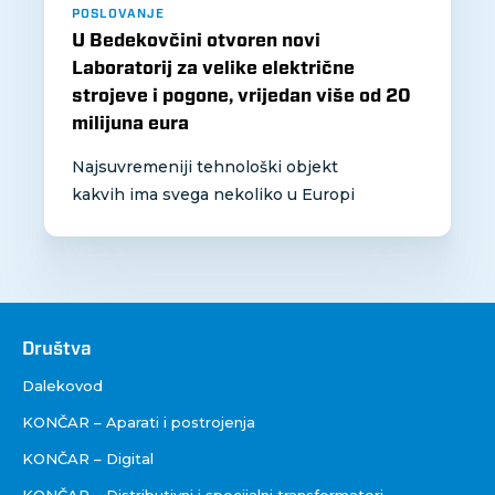
POSLOVANJE
U Bedekovčini otvoren novi
Laboratorij za velike električne
strojeve i pogone, vrijedan više od 20
milijuna eura
Najsuvremeniji tehnološki objekt
kakvih ima svega nekoliko u Europi
Društva
Društva
Dalekovod
KONČAR – Aparati i postrojenja
KONČAR – Digital
KONČAR – Distributivni i specijalni transformatori