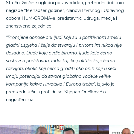
Stručni žiri čine ugledni poslovni lideri, prethodni dobitnici
nagrade “Menadžer godine”, članovi Izvršnog i Upravnog
odbora HUM-CROMA-e, predstavnici udruga, medija i
znanstvene zajednice.
"Promjene donose oni ljudi koji su u pozitivnom smislu
gladni uspjeha i želje da stvaraju i pritom im nikad nije
dosadno. Ljude koje ovdje biramo, ljude koje ćemo
sustavno podržavati, industrijske politike koje ćemo
razvijati, okoliš koji ćemo graditi oko onih koji u sebi
imaju potencijal da stvore globalno vodeće velike
kompanije kakve Hrvatska i Europa treba"
, izjavio je
predsjednik žirija prof. dr. sc. Stjepan Orešković o
nagrađenima.