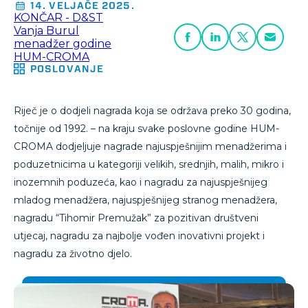
14. VELJAČE 2025.
KONČAR - D&ST
Vanja Burul
menadžer godine
HUM-CROMA
POSLOVANJE
Riječ je o dodjeli nagrada koja se održava preko 30 godina,
točnije od 1992. – na kraju svake poslovne godine HUM-
CROMA dodjeljuje nagrade najuspješnijim menadžerima i
poduzetnicima u kategoriji velikih, srednjih, malih, mikro i
inozemnih poduzeća, kao i nagradu za najuspješnijeg
mladog menadžera, najuspješnijeg stranog menadžera,
nagradu “Tihomir Premužak” za pozitivan društveni
utjecaj, nagradu za najbolje vođen inovativni projekt i
nagradu za životno djelo.