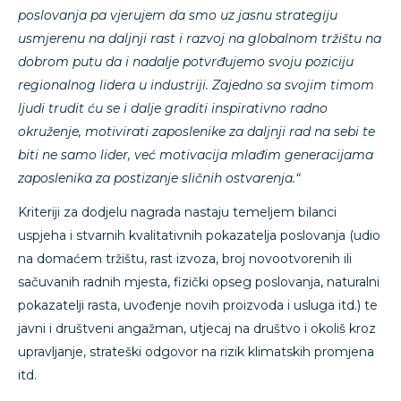
poslovanja pa vjerujem da smo uz jasnu strategiju
usmjerenu na daljnji rast i razvoj na globalnom tržištu na
dobrom putu da i nadalje potvrđujemo svoju poziciju
regionalnog lidera u industriji. Zajedno sa svojim timom
ljudi trudit ću se i dalje graditi inspirativno radno
okruženje, motivirati zaposlenike za daljnji rad na sebi te
biti ne samo lider, već motivacija mlađim generacijama
zaposlenika za postizanje sličnih ostvarenja.“
Kriteriji za dodjelu nagrada nastaju temeljem bilanci
uspjeha i stvarnih kvalitativnih pokazatelja poslovanja (udio
na domaćem tržištu, rast izvoza, broj novootvorenih ili
sačuvanih radnih mjesta, fizički opseg poslovanja, naturalni
pokazatelji rasta, uvođenje novih proizvoda i usluga itd.) te
javni i društveni angažman, utjecaj na društvo i okoliš kroz
upravljanje, strateški odgovor na rizik klimatskih promjena
itd.