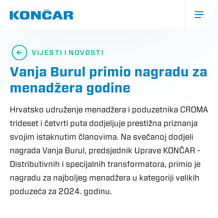
Skoči
na
glavni
sadržaj
Glavna
navigacija
VIJESTI I NOVOSTI
(mobile)
Vanja Burul primio nagradu za
menadžera godine
Hrvatsko udruženje menadžera i poduzetnika CROMA
trideset i četvrti puta dodjeljuje prestižna priznanja
svojim istaknutim članovima. Na svečanoj dodjeli
nagrada Vanja Burul, predsjednik Uprave KONČAR -
Distributivnih i specijalnih transformatora, primio je
nagradu za najboljeg menadžera u kategoriji velikih
poduzeća za 2024. godinu.