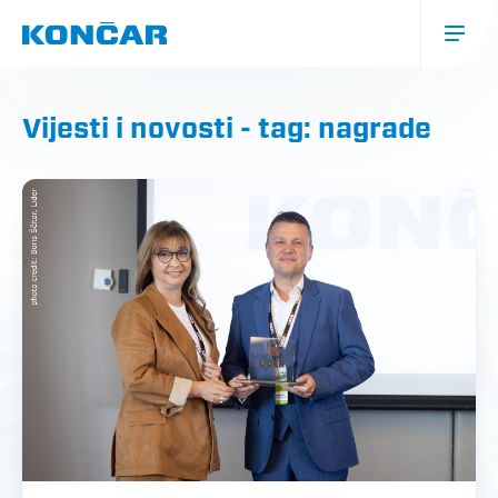
Skoči
na
glavni
sadržaj
Glavna
navigacija
Vijesti i novosti - tag: nagrade
(mobile)