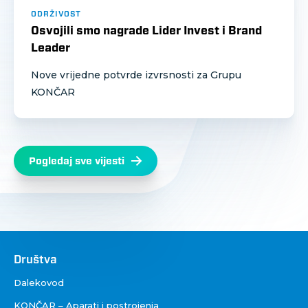
ODRŽIVOST
Osvojili smo nagrade Lider Invest i Brand
Leader
Nove vrijedne potvrde izvrsnosti za Grupu
KONČAR
Pogledaj sve vijesti
Društva
Društva
Dalekovod
KONČAR – Aparati i postrojenja