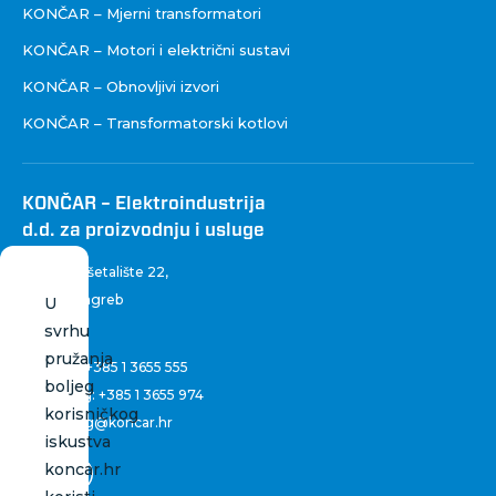
KONČAR – Mjerni transformatori
KONČAR – Motori i električni sustavi
KONČAR – Obnovljivi izvori
KONČAR – Transformatorski kotlovi
KONČAR – Elektroindustrija
d.d. za proizvodnju i usluge
Fallerovo šetalište 22
,
10 000 Zagreb
U
Hrvatska
svrhu
pružanja
Centrala:
+385 1 3655 555
boljeg
Marketing:
+385 1 3655 974
korisničkog
marketing@koncar.hr
iskustva
koncar.hr