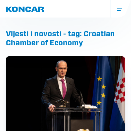
Skoči
na
glavni
sadržaj
Glavna
navigacija
Vijesti i novosti - tag: Croatian
(mobile)
Chamber of Economy