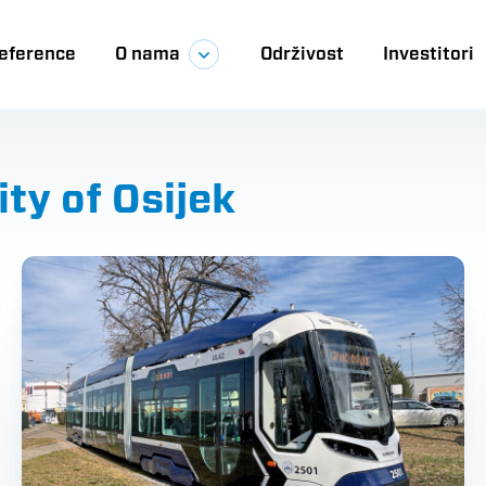
eference
O nama
Održivost
Investitori
ija
City of Osijek