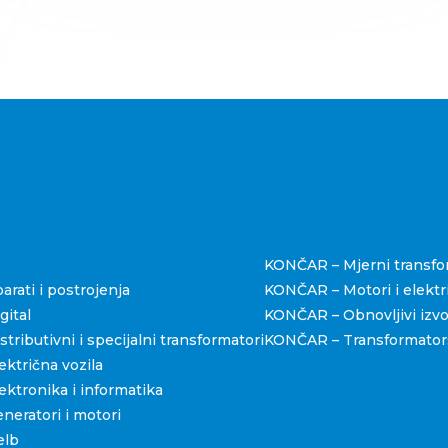
štva
KONČAR – Mjerni transfo
rati i postrojenja
KONČAR – Motori i elektri
ital
KONČAR – Obnovljivi izvo
ributivni i specijalni transformatori
KONČAR – Transformators
ktrična vozila
ktronika i informatika
eratori i motori
elb