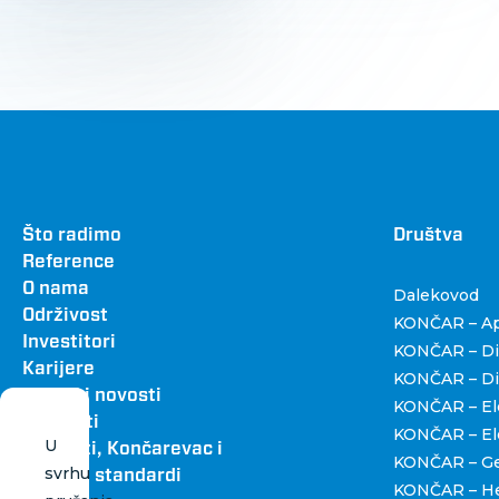
Footer
Što radimo
Dru
Društva
Reference
O nama
Dalekovod
Održivost
KONČAR – Apa
Investitori
KONČAR – Dig
Karijere
KONČAR – Dist
Vijesti i novosti
KONČAR – Ele
Kontakti
KONČAR – Ele
U
Katalozi, Končarevac i
KONČAR – Gen
svrhu
grafički standardi
KONČAR – H