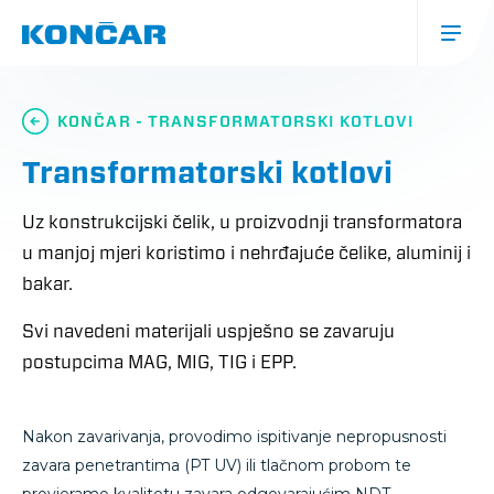
Skoči
na
glavni
sadržaj
Glavna
navigacija
KONČAR - TRANSFORMATORSKI KOTLOVI
(mobile)
Transformatorski kotlovi
Uz konstrukcijski čelik, u proizvodnji transformatora
u manjoj mjeri koristimo i nehrđajuće čelike, aluminij i
bakar.
Svi navedeni materijali uspješno se zavaruju
postupcima MAG, MIG, TIG i EPP.
Nakon zavarivanja, provodimo ispitivanje nepropusnosti
zavara penetrantima (PT UV) ili tlačnom probom te