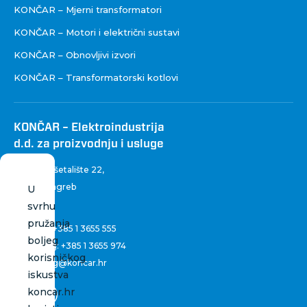
KONČAR – Mjerni transformatori
KONČAR – Motori i električni sustavi
KONČAR – Obnovljivi izvori
KONČAR – Transformatorski kotlovi
KONČAR – Elektroindustrija
d.d. za proizvodnju i usluge
Fallerovo šetalište 22
,
10 000 Zagreb
U
Hrvatska
svrhu
pružanja
Centrala:
+385 1 3655 555
boljeg
Marketing:
+385 1 3655 974
korisničkog
marketing@koncar.hr
iskustva
koncar.hr