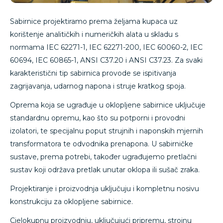
Sabirnice projektiramo prema željama kupaca uz
korištenje analitičkih i numeričkih alata u skladu s
normama IEC 62271-1, IEC 62271-200, IEC 60060-2, IEC
60694, IEC 60865-1, ANSI C37.20 i ANSI C37.23. Za svaki
karakteristični tip sabirnica provode se ispitivanja
zagrijavanja, udarnog napona i struje kratkog spoja.
Oprema koja se ugrađuje u oklopljene sabirnice uključuje
standardnu opremu, kao što su potporni i provodni
izolatori, te specijalnu poput strujnih i naponskih mjernih
transformatora te odvodnika prenapona. U sabirničke
sustave, prema potrebi, također ugrađujemo pretlačni
sustav koji održava pretlak unutar oklopa ili sušač zraka.
Projektiranje i proizvodnja uključuju i kompletnu nosivu
konstrukciju za oklopljene sabirnice.
Cjelokupnu proizvodnju, uključujući pripremu, strojnu