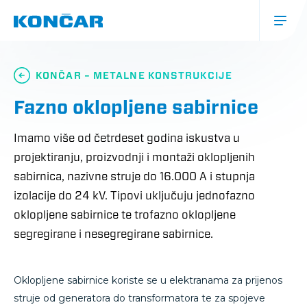
Skoči
na
glavni
sadržaj
Glavna
navigacija
KONČAR – METALNE KONSTRUKCIJE
(mobile)
Fazno oklopljene sabirnice
Imamo više od četrdeset godina iskustva u
projektiranju, proizvodnji i montaži oklopljenih
sabirnica, nazivne struje do 16.000 A i stupnja
izolacije do 24 kV. Tipovi uključuju jednofazno
oklopljene sabirnice te trofazno oklopljene
segregirane i nesegregirane sabirnice.
Oklopljene sabirnice koriste se u elektranama za prijenos
struje od generatora do transformatora te za spojeve