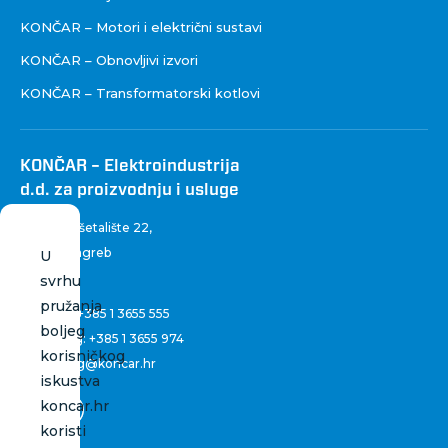
KONČAR – Motori i električni sustavi
KONČAR – Obnovljivi izvori
KONČAR – Transformatorski kotlovi
KONČAR – Elektroindustrija
d.d. za proizvodnju i usluge
Fallerovo šetalište 22
,
10 000 Zagreb
U
Hrvatska
svrhu
pružanja
Centrala:
+385 1 3655 555
boljeg
Marketing:
+385 1 3655 974
korisničkog
marketing@koncar.hr
iskustva
koncar.hr
koristi