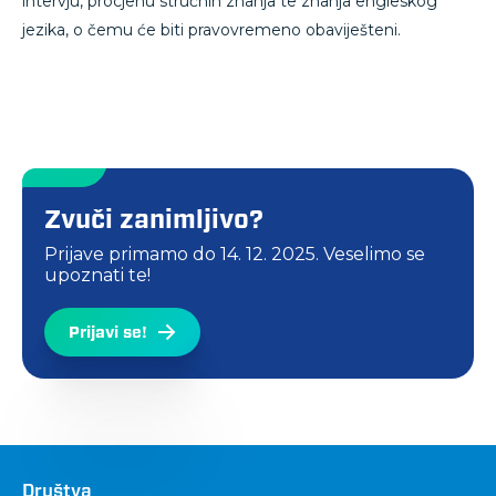
intervju, procjenu stručnih znanja te znanja engleskog
jezika, o čemu će biti pravovremeno obaviješteni.
Zvuči zanimljivo?
Prijave primamo do
14. 12. 2025.
Veselimo se
upoznati te!
Prijavi se!
Društva