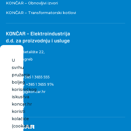
KONČAR – Obnovljivi izvori
KONČAR – Transformatorski kotlovi
KONČAR – Elektroindustrija
d.d. za proizvodnju i usluge
Fallerovo šetalište 22
,
10 000 Zagreb
U
Hrvatska
svrhu
pružanja
Centrala:
+385 1 3655 555
boljeg
Marketing:
+385 1 3655 974
korisničkog
marketing@koncar.hr
iskustva
koncar.hr
koristi
kolačiće
(cookies).