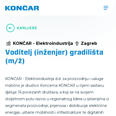
Skoči
na
glavni
sadržaj
Glavna
navigacija
KARIJERE
(mobile)
KONČAR - Elektroindustrija
Zagreb
Voditelj (inženjer) gradilišta
(m/ž)
KONČAR - Elektroindustrija d.d. za proizvodnju i usluge
matično je društvo Koncerna KONČAR u čijem sastavu
djeluje 16 povezanih društava, a koji se na svojem
stoljetnom putu razvio u regionalnog lidera u rješenjima iz
segmenata proizvodnje, prijenosa i distribucije električne
energije, urbane mobilnosti i infrastrukture te digitalnih