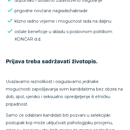
dopunsko i dodatno zdravstveno osiguranje
prigodne novčane nagrade/naknade
klizno radno vrijeme i mogućnost rada na daljinu
ostale beneficije u skladu s poslovnom politikom
KONČAR d.d.
Prijava treba sadržavati životopis.
Uvažavamo raznolikost i osiguravamo jednake
mogućnosti zapošljavanja svim kandidatima bez obzira na
dob, spol, vjersko i seksualno opredjeljenje ili etničku
pripadnost.
Samo će odabrani kandidati biti pozvani u selekcijski
postupak koji može uključivati psihologijsku procjenu,