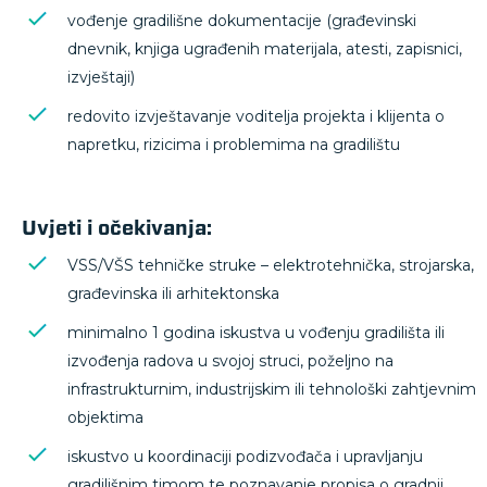
vođenje gradilišne dokumentacije (građevinski
dnevnik, knjiga ugrađenih materijala, atesti, zapisnici,
izvještaji)
redovito izvještavanje voditelja projekta i klijenta o
napretku, rizicima i problemima na gradilištu
Uvjeti i očekivanja:
VSS/VŠS tehničke struke – elektrotehnička, strojarska,
građevinska ili arhitektonska
minimalno 1 godina iskustva u vođenju gradilišta ili
izvođenja radova u svojoj struci, poželjno na
infrastrukturnim, industrijskim ili tehnološki zahtjevnim
objektima
iskustvo u koordinaciji podizvođača i upravljanju
gradilišnim timom te poznavanje propisa o gradnji,