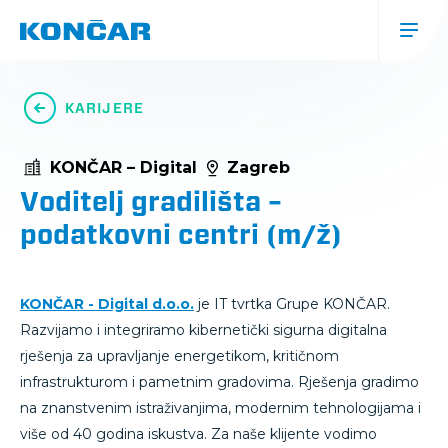
Skoči
na
glavni
sadržaj
Glavna
navigacija
KARIJERE
(mobile)
KONČAR – Digital
Zagreb
Voditelj gradilišta –
podatkovni centri (m/ž)
KONČAR - Digital d.o.o.
je IT tvrtka Grupe KONČAR.
Razvijamo i integriramo kibernetički sigurna digitalna
rješenja za upravljanje energetikom, kritičnom
infrastrukturom i pametnim gradovima. Rješenja gradimo
na znanstvenim istraživanjima, modernim tehnologijama i
više od 40 godina iskustva. Za naše klijente vodimo