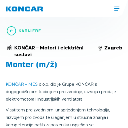
Skoči
na
glavni
sadržaj
Glavna
navigacija
KARIJERE
(mobile)
KONČAR – Motori i električni
Zagreb
sustavi
Monter (m/ž)
KONČAR – MES
d.o.o. dio je Grupe KONČAR s
dugogodišnjom tradicijom proizvodnje, razvoja i prodaje
elektromotora i industrijskih ventilatora.
Vlastitom proizvodnjom, unaprjeđenjem tehnologija,
razvojem proizvoda te ulaganjem u stručna znanja i
kompetencije naših zaposlenika uspješno se