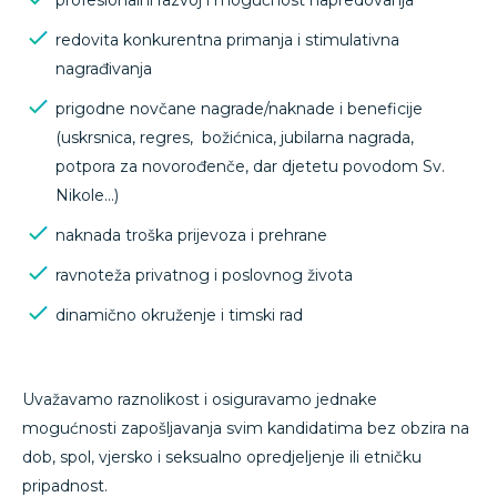
profesionalni razvoj i mogućnost napredovanja
redovita konkurentna primanja i stimulativna
nagrađivanja
prigodne novčane nagrade/naknade i beneficije
(uskrsnica, regres, božićnica, jubilarna nagrada,
potpora za novorođenče, dar djetetu povodom Sv.
Nikole…)
naknada troška prijevoza i prehrane
ravnoteža privatnog i poslovnog života
dinamično okruženje i timski rad
Uvažavamo raznolikost i osiguravamo jednake
mogućnosti zapošljavanja svim kandidatima bez obzira na
dob, spol, vjersko i seksualno opredjeljenje ili etničku
pripadnost.