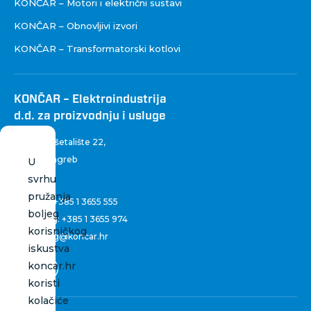
KONČAR – Motori i električni sustavi
KONČAR – Obnovljivi izvori
KONČAR – Transformatorski kotlovi
KONČAR – Elektroindustrija
d.d. za proizvodnju i usluge
Fallerovo šetalište 22
,
10 000 Zagreb
U
Hrvatska
svrhu
pružanja
Centrala:
+385 1 3655 555
boljeg
Marketing:
+385 1 3655 974
korisničkog
marketing@koncar.hr
iskustva
koncar.hr
koristi
kolačiće