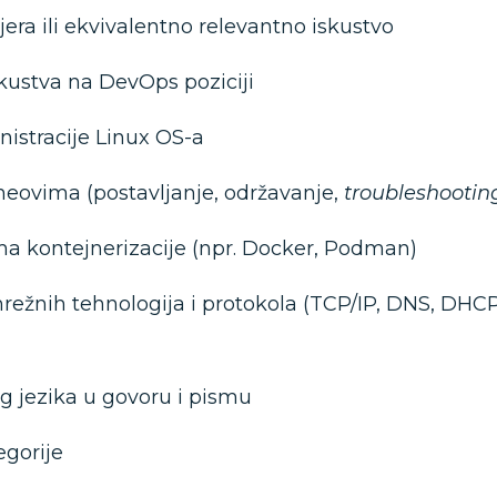
ra ili ekvivalentno relevantno iskustvo
kustva na DevOps poziciji
istracije Linux OS-a
ineovima (postavljanje, održavanje,
troubleshootin
ma kontejnerizacije (npr. Docker, Podman)
ežnih tehnologija i protokola (TCP/IP, DNS, DHC
g jezika u govoru i pismu
egorije