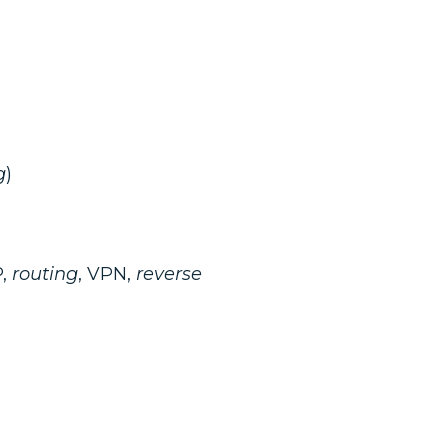
g
)
P,
routing
, VPN,
reverse