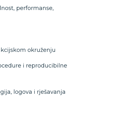
ilnost, performanse,
ukcijskom okruženju
ocedure i reproducibilne
egija, logova i rješavanja