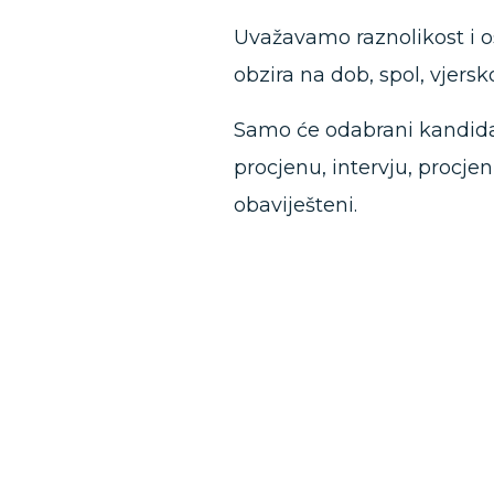
Uvažavamo raznolikost i 
obzira na dob, spol, vjersk
Samo će odabrani kandidati
procjenu, intervju, procj
obaviješteni.