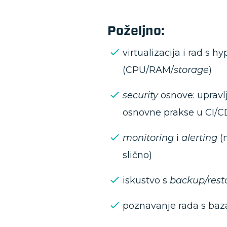
Poželjno:
virtualizacija i rad s
(CPU/RAM/
storage
)
security
osnove: upravl
osnovne prakse u CI/C
monitoring
i
alerting
(
slično)
iskustvo s
backup/rest
poznavanje rada s ba