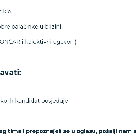
cikle
re palačinke u blizini
KONČAR i kolektivni ugovor :)
avati:
ako ih kandidat posjeduje
eg tima i prepoznaješ se u oglasu, pošalji nam s