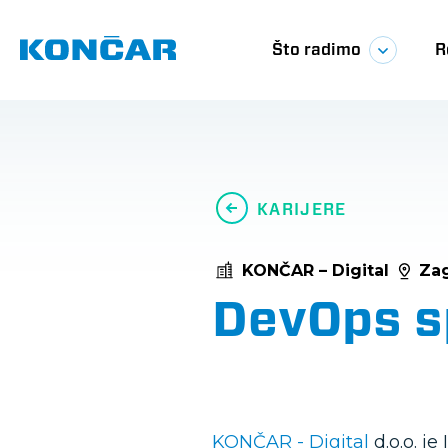
Skoči
Glavna
na
glavni
Što radimo
R
sadržaj
navigac
KARIJERE
KONČAR – Digital
Za
DevOps sp
KONČAR - Digital
d.o.o. j