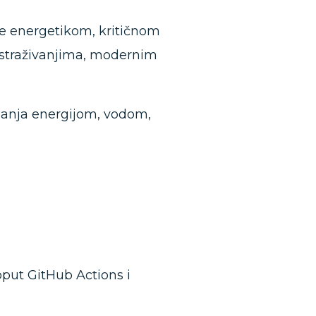
nje energetikom, kritičnom
istraživanjima, modernim
ljanja energijom, vodom,
oput GitHub Actions i