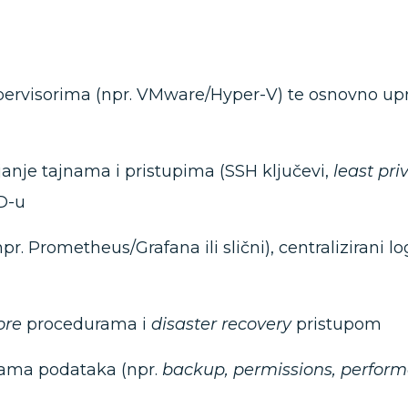
 hypervisorima (npr. VMware/Hyper-V) te osnovno up
janje tajnama i pristupima (SSH ključevi,
least pri
D-u
npr. Prometheus/Grafana ili slični), centralizirani l
ore
procedurama i
disaster recovery
pristupom
zama podataka (npr.
backup, permissions, perfor