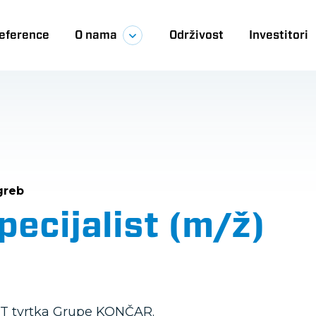
eference
O nama
Održivost
Investitori
ija
greb
ecijalist (m/ž)
e IT tvrtka Grupe KONČAR.