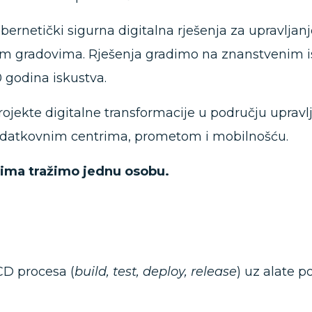
bernetički sigurna digitalna rješenja za upravlja
im gradovima. Rješenja gradimo na znanstvenim 
 godina iskustva.
rojekte digitalne transformacije u području uprav
datkovnim centrima, prometom i mobilnošću.
 tima tražimo jednu osobu.
CD procesa (
build, test, deploy, release
) uz alate p