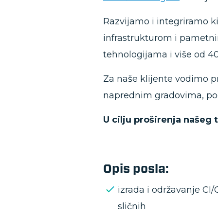
Razvijamo i integriramo ki
infrastrukturom i pametn
tehnologijama i više od 40
Za naše klijente vodimo p
naprednim gradovima, po
U cilju proširenja našeg
Opis posla:
izrada i održavanje CI/
sličnih