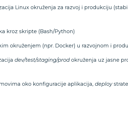
zacija Linux okruženja za razvoj i produkciju (stab
a kroz skripte (Bash/Python)
skim okruženjem (npr. Docker) u razvojnom i prod
zacija
dev/test/staging/prod
okruženja uz jasne pr
imovima oko konfiguracije aplikacija,
deploy
strat