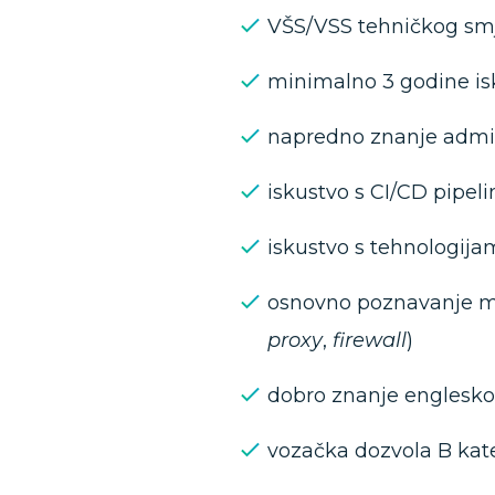
VŠS/VSS tehničkog smje
minimalno 3 godine is
napredno znanje admin
iskustvo s CI/CD pipel
iskustvo s tehnologija
osnovno poznavanje mr
proxy
,
firewall
)
dobro znanje englesko
vozačka dozvola B kat