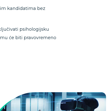
vim kandidatima bez
jučivati psihologijsku
čemu će biti pravovremeno