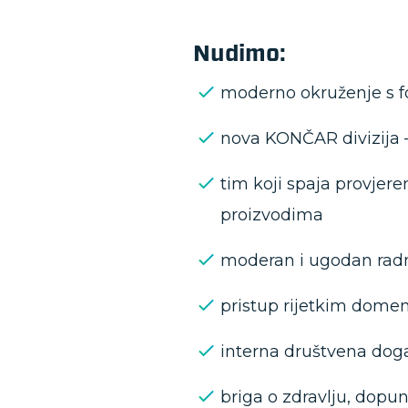
Nudimo:
moderno okruženje s fo
nova KONČAR divizija –
tim koji spaja provjere
proizvodima
moderan i ugodan radn
pristup rijetkim dome
interna društvena dog
briga o zdravlju, dopu