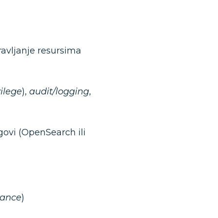
ravljanje resursima
vilege
),
audit/logging
,
ogovi (OpenSearch ili
mance
)