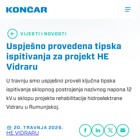
Skoči
na
glavni
sadržaj
Glavna
navigacija
VIJESTI I NOVOSTI
(mobile)
Uspješno provedena tipska
ispitivanja za projekt HE
Vidraru
U travnju smo uspješno proveli ključna tipska
ispitivanja sklopnog postrojenja nazivnog napona 12
kV u sklopu projekta rehabilitacije hidroelektrane
Vidraru u Rumunjskoj.
20. TRAVNJA 2026.
HE VIDRARU