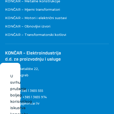
KONČAR – Metalne konstrukcije
KONČAR – Mjerni transformatori
KONČAR – Motori i električni sustavi
KONČAR – Obnovljivi izvori
KONČAR – Transformatorski kotlovi
KONČAR – Elektroindustrija
d.d. za proizvodnju i usluge
Fallerovo šetalište 22
,
10 000 Zagreb
U
Hrvatska
svrhu
pružanja
Centrala:
+385 1 3655 555
boljeg
Marketing:
+385 1 3655 974
korisničkog
marketing@koncar.hr
iskustva