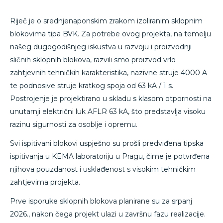
Riječ je o srednjenaponskim zrakom izoliranim sklopnim
blokovima tipa BVK. Za potrebe ovog projekta, na temelju
našeg dugogodišnjeg iskustva u razvoju i proizvodnji
sličnih sklopnih blokova, razvili smo proizvod vrlo
zahtjevnih tehničkih karakteristika, nazivne struje 4000 A
te podnosive struje kratkog spoja od 63 kA / 1 s.
Postrojenje je projektirano u skladu s klasom otpornosti na
unutarnji električni luk AFLR 63 kA, što predstavlja visoku
razinu sigurnosti za osoblje i opremu.
Svi ispitivani blokovi uspješno su prošli predviđena tipska
ispitivanja u KEMA laboratoriju u Pragu, čime je potvrđena
njihova pouzdanost i usklađenost s visokim tehničkim
zahtjevima projekta.
Prve isporuke sklopnih blokova planirane su za srpanj
2026., nakon čega projekt ulazi u završnu fazu realizacije.