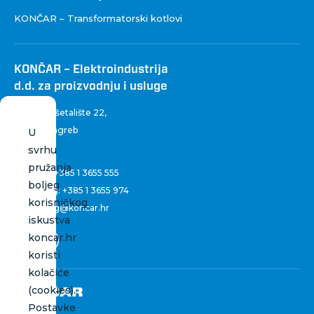
KONČAR – Transformatorski kotlovi
KONČAR – Elektroindustrija
d.d. za proizvodnju i usluge
Fallerovo šetalište 22
,
10 000 Zagreb
U
Hrvatska
svrhu
pružanja
Centrala:
+385 1 3655 555
boljeg
Marketing:
+385 1 3655 974
korisničkog
marketing@koncar.hr
iskustva
koncar.hr
koristi
kolačiće
(cookies).
Postavke