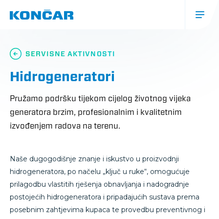
Skoči
na
glavni
sadržaj
Glavna
navigacija
SERVISNE AKTIVNOSTI
(mobile)
Hidrogeneratori
Pružamo podršku tijekom cijelog životnog vijeka
generatora brzim, profesionalnim i kvalitetnim
izvođenjem radova na terenu.
Naše dugogodišnje znanje i iskustvo u proizvodnji
hidrogeneratora, po načelu „ključ u ruke“, omogućuje
prilagodbu vlastitih rješenja obnavljanja i nadogradnje
postojećih hidrogeneratora i pripadajućih sustava prema
posebnim zahtjevima kupaca te provedbu preventivnog i