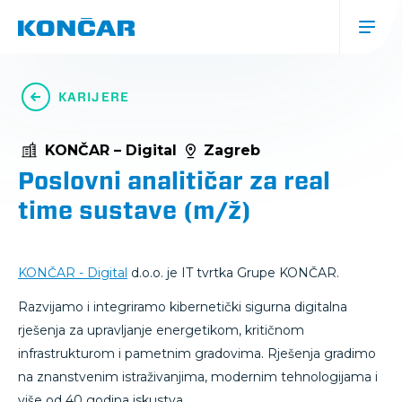
Skip
to
main
content
Glavna
navigacija
KARIJERE
(mobile)
KONČAR – Digital
Zagreb
Poslovni analitičar za real
time sustave (m/ž)
KONČAR - Digital
d.o.o. je IT tvrtka Grupe KONČAR.
Razvijamo i integriramo kibernetički sigurna digitalna
rješenja za upravljanje energetikom, kritičnom
infrastrukturom i pametnim gradovima. Rješenja gradimo
na znanstvenim istraživanjima, modernim tehnologijama i
više od 40 godina iskustva.